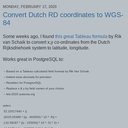
MONDAY, FEBRUARY 17, 2020
Convert Dutch RD coordinates to WGS-
84
Some weeks ago, I found
this great Tableau formula
by Rik
van Schaik to convert x,y co-ordinates from the Dutch
Rijksdriehoek system to latitude, longitude.
Works great in PostgreSQL to:
-- Based on a Tableau calculated field formula by Rik Van Schaik
-- Added more decimals for precision
-- Rewritten for PostgresSQL
-- Replace x & y by field names of your choice
-- feb-2020 aukema.org
select
52.15517440 + ((
(3235.65389 * ((y - 463000) * 10 ^ -5)) +
(-32.58297 * ((x - 155000) * 10 ^ -5) ^ 2) +