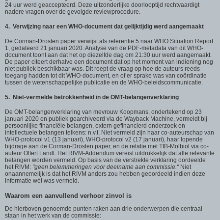
24 uur werd geaccepteerd. Deze uitzonderlijke doorlooptijd rechtvaardigt
nadere vragen over de gevolgde reviewprocedure.
4. Verwijzing naar een WHO-document dat gelijktijdig werd aangemaakt
De Corman-Drosten paper verwijst als referentie 5 naar WHO Situation Report
1, gedateerd 21 januari 2020. Analyse van de PDF-metadata van dit WHO-
document toont aan dat het op diezelfde dag om 21:30 uur werd aangemaakt.
De paper citeert derhalve een document dat op het moment van indiening nog
niet publiek beschikbaar was. Dit roept de vraag op hoe de auteurs reeds
toegang hadden tot dit WHO-document, en of er sprake was van coördinatie
tussen de wetenschappelijke publicatie en de WHO-beleidscommunicatie.
5. Niet-vermelde betrokkenheid in de OMT-belangenverklaring
De OMT-belangenverklaring van mevrouw Koopmans, ondertekend op 23
januari 2020 en publiek gearchiveerd via de Wayback Machine, vermeldt bij
persoonlijke financiële belangen, extern gefinancierd onderzoek en
intellectuele belangen telkens: n.v.t. Niet vermeld zijn haar co-auteurschap van
WHO-protocol v1 (13 januari), WHO-protocol v2 (17 januari), haar lopende
bijdrage aan de Corman-Drosten paper, en de relatie met TIB-Molbiol via co-
auteur Olfert Landt. Het RIVM-Addendum vereist uitdrukkelijk dat alle relevante
belangen worden vermeld. Op basis van de verstrekte verklaring oordeelde
het RIVM:
"geen belemmeringen voor deelname aan commissie."
Niet
onaannemelijk is dat het RIVM anders zou hebben geoordeeld indien deze
informatie wél was vermeld.
Waarom een aanvullend verhoor zinvol is
De hierboven genoemde punten raken aan drie onderwerpen die centraal
staan in het werk van de commissie: