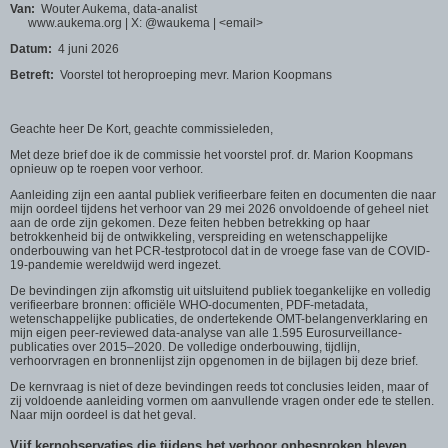
Van:
Wouter Aukema, data-analist
www.aukema.org | X: @waukema | <email>
Datum:
4 juni 2026
Betreft:
Voorstel tot heroproeping mevr. Marion Koopmans
Geachte heer De Kort, geachte commissieleden,
Met deze brief doe ik de commissie het voorstel prof. dr. Marion Koopmans
opnieuw op te roepen voor verhoor.
Aanleiding zijn een aantal publiek verifieerbare feiten en documenten die naar
mijn oordeel tijdens het verhoor van 29 mei 2026 onvoldoende of geheel niet
aan de orde zijn gekomen. Deze feiten hebben betrekking op haar
betrokkenheid bij de ontwikkeling, verspreiding en wetenschappelijke
onderbouwing van het PCR-testprotocol dat in de vroege fase van de COVID-
19-pandemie wereldwijd werd ingezet.
De bevindingen zijn afkomstig uit uitsluitend publiek toegankelijke en volledig
verifieerbare bronnen: officiële WHO-documenten, PDF-metadata,
wetenschappelijke publicaties, de ondertekende OMT-belangenverklaring en
mijn eigen peer-reviewed data-analyse van alle 1.595 Eurosurveillance-
publicaties over 2015–2020. De volledige onderbouwing, tijdlijn,
verhoorvragen en bronnenlijst zijn opgenomen in de bijlagen bij deze brief.
De kernvraag is niet of deze bevindingen reeds tot conclusies leiden, maar of
zij voldoende aanleiding vormen om aanvullende vragen onder ede te stellen.
Naar mijn oordeel is dat het geval.
Vijf kernobservaties die tijdens het verhoor onbesproken bleven