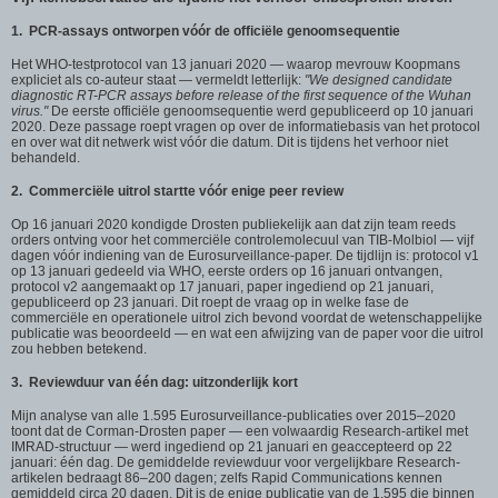
1. PCR-assays ontworpen vóór de officiële genoomsequentie
Het WHO-testprotocol van 13 januari 2020 — waarop mevrouw Koopmans
expliciet als co-auteur staat — vermeldt letterlijk:
"We designed candidate
diagnostic RT-PCR assays before release of the first sequence of the Wuhan
virus."
De eerste officiële genoomsequentie werd gepubliceerd op 10 januari
2020. Deze passage roept vragen op over de informatiebasis van het protocol
en over wat dit netwerk wist vóór die datum. Dit is tijdens het verhoor niet
behandeld.
2. Commerciële uitrol startte vóór enige peer review
Op 16 januari 2020 kondigde Drosten publiekelijk aan dat zijn team reeds
orders ontving voor het commerciële controlemolecuul van TIB-Molbiol — vijf
dagen vóór indiening van de Eurosurveillance-paper. De tijdlijn is: protocol v1
op 13 januari gedeeld via WHO, eerste orders op 16 januari ontvangen,
protocol v2 aangemaakt op 17 januari, paper ingediend op 21 januari,
gepubliceerd op 23 januari. Dit roept de vraag op in welke fase de
commerciële en operationele uitrol zich bevond voordat de wetenschappelijke
publicatie was beoordeeld — en wat een afwijzing van de paper voor die uitrol
zou hebben betekend.
3. Reviewduur van één dag: uitzonderlijk kort
Mijn analyse van alle 1.595 Eurosurveillance-publicaties over 2015–2020
toont dat de Corman-Drosten paper — een volwaardig Research-artikel met
IMRAD-structuur — werd ingediend op 21 januari en geaccepteerd op 22
januari: één dag. De gemiddelde reviewduur voor vergelijkbare Research-
artikelen bedraagt 86–200 dagen; zelfs Rapid Communications kennen
gemiddeld circa 20 dagen. Dit is de enige publicatie van de 1.595 die binnen