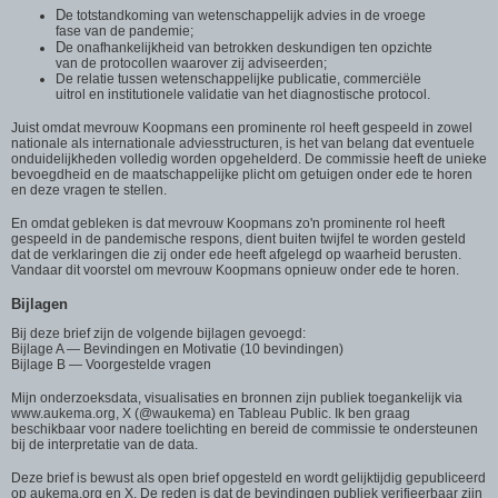
D
e totstandkoming van wetenschappelijk advies in de vroege
fase van de pandemie;
D
e onafhankelijkheid van betrokken deskundigen ten opzichte
van de protocollen waarover zij adviseerden;
De relatie tussen wetenschappelijke publicatie, commerciële
uitrol en institutionele validatie van het diagnostische protocol.
Juist omdat mevrouw Koopmans een prominente rol heeft gespeeld in zowel
nationale als internationale adviesstructuren, is het van belang dat eventuele
onduidelijkheden volledig worden opgehelderd. De commissie heeft de unieke
bevoegdheid en de maatschappelijke plicht om getuigen onder ede te horen
en deze vragen te stellen.
En omdat gebleken is dat mevrouw Koopmans zo'n prominente rol heeft
gespeeld in de pandemische respons, dient buiten twijfel te worden gesteld
dat de verklaringen die zij onder ede heeft afgelegd op waarheid berusten.
Vandaar dit voorstel om mevrouw Koopmans opnieuw onder ede te horen.
Bijlagen
Bij deze brief zijn de volgende bijlagen gevoegd:
Bijlage A — Bevindingen en Motivatie (10 bevindingen)
Bijlage B — Voorgestelde vragen
Mijn onderzoeksdata, visualisaties en bronnen zijn publiek toegankelijk via
www.aukema.org, X (@waukema) en Tableau Public. Ik ben graag
beschikbaar voor nadere toelichting en bereid de commissie te ondersteunen
bij de interpretatie van de data.
Deze brief is bewust als open brief opgesteld en wordt gelijktijdig gepubliceerd
op aukema.org en X. De reden is dat de bevindingen publiek verifieerbaar zijn