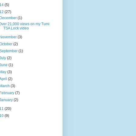
14
(5)
12
(27)
December
(1)
Over 21,000 views on my Tumi
TSA Lock video
November
(3)
October
(2)
September
(1)
July
(2)
June
(1)
May
(3)
April
(2)
March
(3)
February
(7)
January
(2)
11
(20)
10
(9)