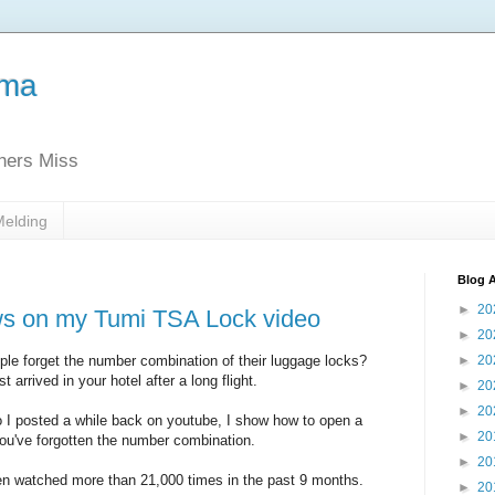
ema
thers Miss
Melding
Blog A
►
20
ws on my Tumi TSA Lock video
►
20
e forget the number combination of their luggage locks?
►
20
t arrived in your hotel after a long flight.
►
20
►
20
deo I posted a while back on youtube, I show how to open a
►
20
ou've forgotten the number combination.
►
20
een watched more than 21,000 times in the past 9 months.
►
20