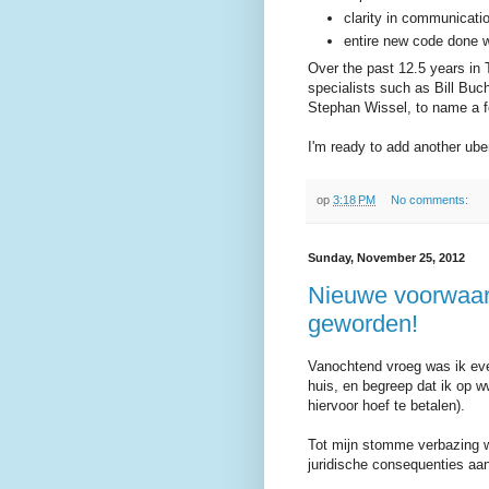
clarity in communicati
entire new code done w
Over the past 12.5 years in 
specialists such as Bill Bu
Stephan Wissel, to name a f
I'm ready to add another uber
op
3:18 PM
No comments:
Sunday, November 25, 2012
Nieuwe voorwaard
geworden!
Vanochtend vroeg was ik ev
huis, en begreep dat ik op w
hiervoor hoef te betalen).
Tot mijn stomme verbazing wi
juridische consequenties aan