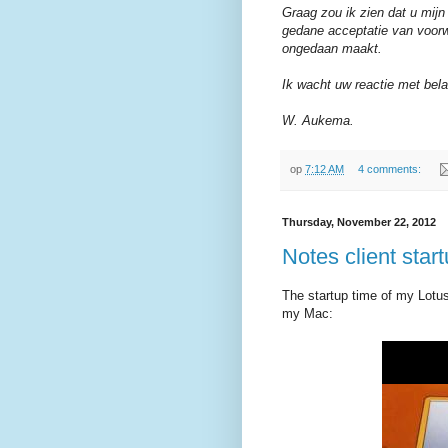
Graag zou ik zien dat u mijn 
gedane acceptatie van voorw
ongedaan maakt.
Ik wacht uw reactie met belan
W. Aukema.
op
7:12 AM
4 comments:
Thursday, November 22, 2012
Notes client star
The startup time of my Lotus
my Mac: