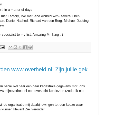
on
ithin a matter of days
Trust Factory, I've met -and worked with- several uber-
chan, Daniel Nashed, Richard van den Berg, Michael Dudding,
ew.
-specialist to my list: Amazing Mr Tang :-)
en www.overheid.nl: Zijn jullie gek
en benieuwd naar een paar kadastrale gegevens mbt. ons
ww.mijnoverheid.nl een overzicht kon inzien (zodat ik niet
l de organisatie mij daarbij dwingen tot een keuze waar
 kunnen kleven! Zie hieronder: