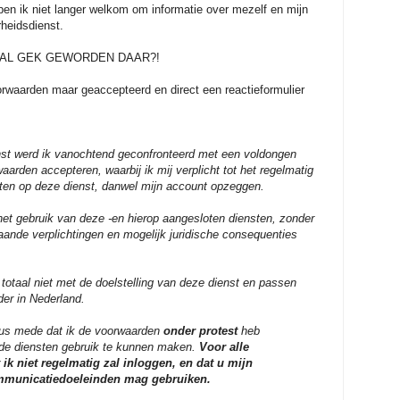
ben ik niet langer welkom om informatie over mezelf en mijn
rheidsdienst.
AAL GEK GEWORDEN DAAR?!
orwaarden maar geaccepteerd en direct een reactieformulier
enst werd ik vanochtend geconfronteerd met een voldongen
aarden accepteren, waarbij ik mij verplicht tot het regelmatig
hten op deze dienst, danwel mijn account opzeggen.
het gebruik van deze -en hierop aangesloten diensten, zonder
gaande verplichtingen en mogelijk juridische consequenties
 totaal niet met de doelstelling van deze dienst en passen
ader in Nederland.
 dus mede dat ik de voorwaarden
onder protest
heb
 de diensten gebruik te kunnen maken.
Voor alle
 ik niet regelmatig zal inloggen, en dat u mijn
ommunicatiedoeleinden mag gebruiken.