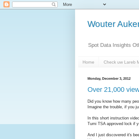
Wouter Auk
Spot Data Insights O
Home
Check uw Lareb 
Monday, December 3, 2012
Over 21,000 vie
Did you know how many peopl
Imagine the trouble, if you jus
In this short instruction vi
Tumi TSA approved lock if y
And I just discovered it's b