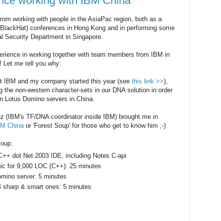
nce working with IBM China
rom working with people in the AsiaPac region, both as a
y (BlackHat) conferences in Hong Kong and in performing some
nal Security Department in Singapore.
perience in working together with team members from IBM in
 Let me tell you why:
hat IBM and my company started this year (see
this link >>
),
g the non-western character-sets in our DNA solution in order
on Lotus Domino servers in China.
nz (IBM's TF/DNA coordinator inside IBM) brought me in
BM China
or 'Forest Soup' for those who get to know him ;-)
Soup:
 C++ dot Net 2003 IDE, including Notes C-api
ic for 9,000 LOC (C++): 25 minutes
Domino server: 5 minutes
 4 sharp & smart ones: 5 minutes