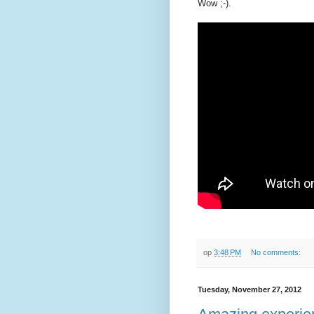
Wow ;-).
op
3:48 PM
No comments:
Tuesday, November 27, 2012